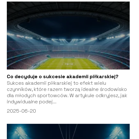
Co decyduje o sukcesie akademii piłkarskiej?
Sukces akademii piłkarskiej to efekt wielu
czynników, które razem tworzą idealne środowisko
dla młodych sportowców. W artykule odkryjesz, jak
indywidualne podej...
2025-06-20