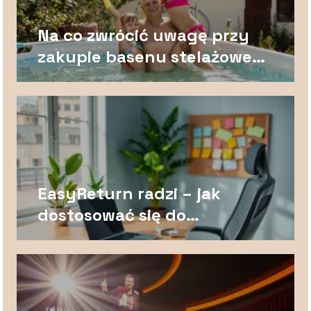
Na co zwrócić uwagę przy
zakupie basenu stelażowego
dla rodziny?
EasyReturn radzi – jak
dostosować się do
dyrektywy UE 2023/2673?