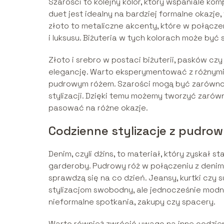
Szarości to kolejny kolor, który wspaniale ko
duet jest idealny na bardziej formalne okazje
złoto to metaliczne akcenty, które w połącz
i luksusu. Biżuteria w tych kolorach może być
Złoto i srebro w postaci biżuterii, pasków czy
elegancję. Warto eksperymentować z różnymi 
pudrowym różem. Szarości mogą być zarówno c
stylizacji. Dzięki temu możemy tworzyć zarówn
pasować na różne okazje.
Codzienne stylizacje z pudrow
Denim, czyli dżins, to materiał, który zyska
garderoby. Pudrowy róż w połączeniu z denime
sprawdzą się na co dzień. Jeansy, kurtki czy
stylizacjom swobodny, ale jednocześnie modn
nieformalne spotkania, zakupy czy spacery.
Warto również zwrócić uwagę na inne codzie