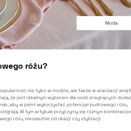
Moda
rowego różu?
popularność nie tylko w modzie, ale także w aranżacji wnętr
wiają, że jest idealnym wyborem dla osób pragnących doda
dnak, aby w pełni wykorzystać potencjał pudrowego różu,
współgrają. W tym artykule przyjrzymy się różnym kombinacj
go różu, niezależnie od okazji czy stylizacji.