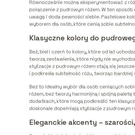
Równocześnie można eksperymentować z różny
połączenie z pudrowym różem. W ten sposób uz
uwagę i doda pewności siebie. Pastelowe ko
wyborem dla osób, które cenią sobie subtelno
Klasyczne kolory do pudroweg
Beż, biel i czerń to kolory, które od lat ucho
tworzą zestawienia, które nigdy nie wychodzą 
stylizacje z pudrowym różem stają się jeszcze 
i podkreśla subtelność różu, tworząc bardzie
Beż to idealny wybór dla osób ceniących sobi
różem, beż tworzy harmonijną i spójną paletę 
dodatkach, które mogą podkreślić ten klasyczny
doskonale dopełniają stylizacje z pudrowym ró
Eleganckie akcenty – szarości