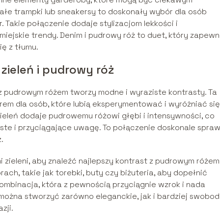
iałe trampki lub sneakersy to doskonały wybór dla osób
 Takie połączenie dodaje stylizacjom lekkości i
miejskie trendy. Denim i pudrowy róż to duet, który zapewn
ę z tłumu.
zieleń i pudrowy róż
u z pudrowym różem tworzy modne i wyraziste kontrasty. Ta
em dla osób, które lubią eksperymentować i wyróżniać się
eleń dodaje pudrowemu różowi głębi i intensywności, co
aziste i przyciągające uwagę. To połączenie doskonale spra
.
zieleni, aby znaleźć najlepszy kontrast z pudrowym różem
ch, takie jak torebki, buty czy biżuteria, aby dopełnić
 kombinacja, która z pewnością przyciągnie wzrok i nada
j można stworzyć zarówno eleganckie, jak i bardziej swobo
zji.