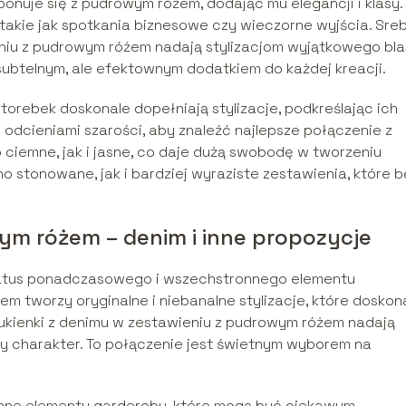
mponuje się z pudrowym różem, dodając mu elegancji i klasy.
, takie jak spotkania biznesowe czy wieczorne wyjścia. Sreb
eniu z pudrowym różem nadają stylizacjom wyjątkowego bla
 subtelnym, ale efektownym dodatkiem do każdej kreacji.
 torebek doskonale dopełniają stylizacje, podkreślając ich
odcieniami szarości, aby znaleźć najlepsze połączenie z
iemne, jak i jasne, co daje dużą swobodę w tworzeniu
o stonowane, jak i bardziej wyraziste zestawienia, które 
ym różem – denim i inne propozycje
ł status ponadczasowego i wszechstronnego elementu
m tworzy oryginalne i niebanalne stylizacje, które doskon
 sukienki z denimu w zestawieniu z pudrowym różem nadają
y charakter. To połączenie jest świetnym wyborem na
nne elementy garderoby, które mogą być ciekawym