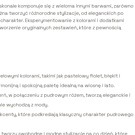
oskonale komponuje się z wieloma innymi barwami, zarówno
ożna tworzyć różnorodne stylizacje, od eleganckich po
i charakter. Eksperymentowanie z kolorami i dodatkami
worzenie oryginalnych zestawień, które z pewnością
lowymi kolorami, takimi jak pastelowy fiolet, błękit i
nijną i spokojną paletę idealną na wiosnę i lato.
 czerń, w połączeniu z pudrowym różem, tworzą eleganckie i
nie wychodzą z mody.
 akcenty, które podkreślają klasyczny charakter pudrowego
tworzy swobodne i modne stylizacje na co dzień, które