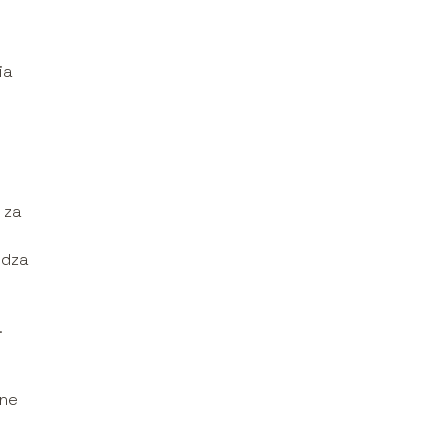
ia
 za
wdza
.
dne