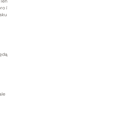
 Ten
ro i
sku
będą
ale