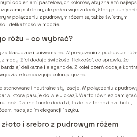
mi odcieniami pastelowych kolorów, aby znaleźć najlep
yskamy subtelny, ale pełen wyrazu look, który przyciągni
lory w połączeniu z pudrowym różem są także świetnym
ść i delikatność w modzie.
o różu – co wybrać?
dzą za klasyczne i uniwersalne. W połączeniu z pudrowym ró
z mody. Biel dodaje świeżości i lekkości, co sprawia, że
bardziej delikatne i eleganckie. Z kolei czerń dodaje kontr
j wyraziste kompozycje kolorystyczne.
e stonowane i neutralne stylizacje. W połączeniu z pudro
barw, która pasuje do wielu okazji. Warto również pamiętać
 look. Czarne i nude dodatki, takie jak torebki czy buty,
żem, nadając im elegancji i szyku.
, złoto i srebro z pudrowym różem