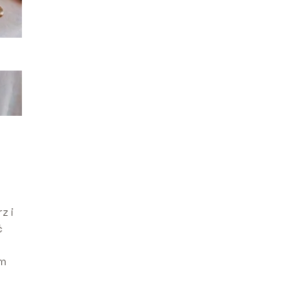
z i
ć
om