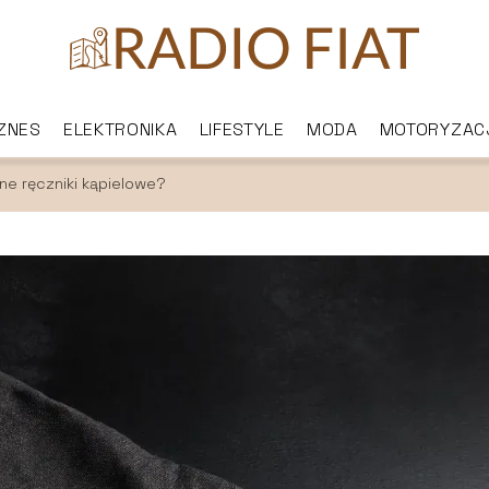
IZNES
ELEKTRONIKA
LIFESTYLE
MODA
MOTORYZAC
ne ręczniki kąpielowe?