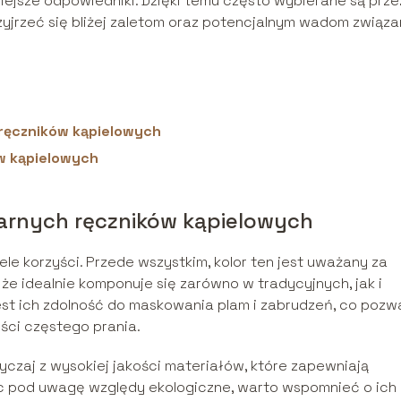
iejsze odpowiedniki. Dzięki temu często wybierane są prze
rzyjrzeć się bliżej zaletom oraz potencjalnym wadom związ
 ręczników kąpielowych
w kąpielowych
arnych ręczników kąpielowych
e korzyści. Przede wszystkim, kolor ten jest uważany za
 że idealnie komponuje się zarówno w tradycyjnych, jak i
st ich zdolność do maskowania plam i zabrudzeń, co pozw
ści częstego prania.
zaj z wysokiej jakości materiałów, które zapewniają
ąc pod uwagę względy ekologiczne, warto wspomnieć o ich