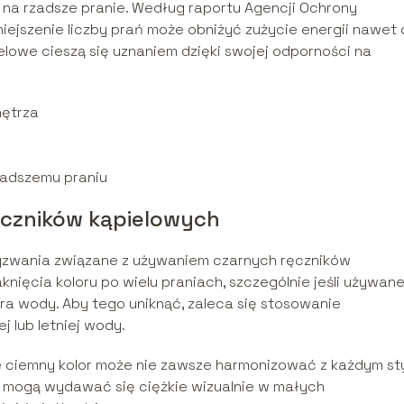
na rzadsze pranie. Według raportu Agencji Ochrony
ejszenie liczby prań może obniżyć zużycie energii nawet 
elowe cieszą się uznaniem dzięki swojej odporności na
nętrza
zadszemu praniu
ęczników kąpielowych
wyzwania związane z używaniem czarnych ręczników
knięcia koloru po wielu praniach, szczególnie jeśli używane
a wody. Aby tego uniknąć, zaleca się stosowanie
j lub letniej wody.
e ciemny kolor może nie zawsze harmonizować z każdym st
ia mogą wydawać się ciężkie wizualnie w małych