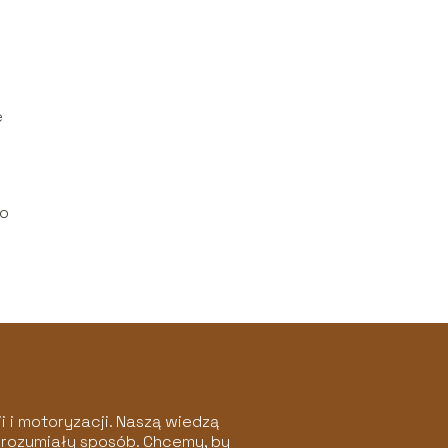
e
 o
 i motoryzacji. Naszą wiedzą
 zrozumiały sposób. Chcemy, by