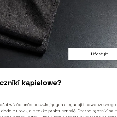
Lifestyle
czniki kąpielowe?
rności wśród osób poszukujących elegancji i nowoczesnego
o dodaje uroku, ale także praktyczność. Czarne ręczniki są m