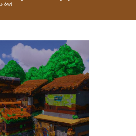
kułów!