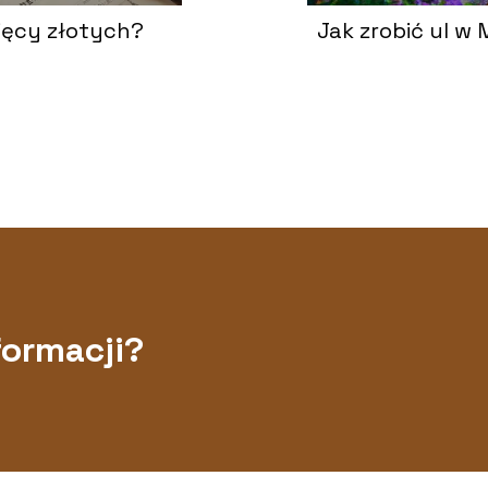
ięcy złotych?
Jak zrobić ul w
formacji?