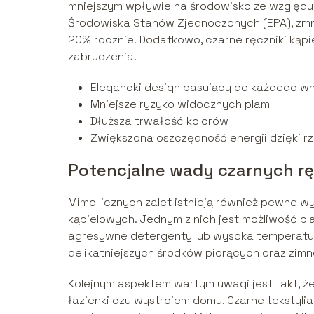
mniejszym wpływie na środowisko ze względu 
Środowiska Stanów Zjednoczonych (EPA), zmni
20% rocznie. Dodatkowo, czarne ręczniki kąpi
zabrudzenia.
Elegancki design pasujący do każdego w
Mniejsze ryzyko widocznych plam
Dłuższa trwałość kolorów
Zwiększona oszczędność energii dzięki r
Potencjalne wady czarnych r
Mimo licznych zalet istnieją również pewne 
kąpielowych. Jednym z nich jest możliwość bla
agresywne detergenty lub wysoka temperatur
delikatniejszych środków piorących oraz zimne
Kolejnym aspektem wartym uwagi jest fakt, ż
łazienki czy wystrojem domu. Czarne tekstyl