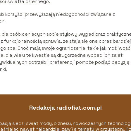
ści światła dziennego.
ób korzyści przewyższają niedogodności związane z
ch.
a dla osób ceniących sobie stylowy wygląd oraz praktyczn
z funkcjonalnością sprawia, że stają się one coraz bardziej
spa. Choć mają swoje ograniczenia, takie jak możliwość
, dla wielu te kwestie są drugorzędne wobec ich zalet
ywidualnych potrzeb i preferencji pomoże podjąć decyzję
nki.
Redakcja radiofiat.com.pl
pasją śledzi świat mody, biznesu, nowoczesnych technologii
wyjaśniając nawet najbardziej zawiłe tematy w przystępny i