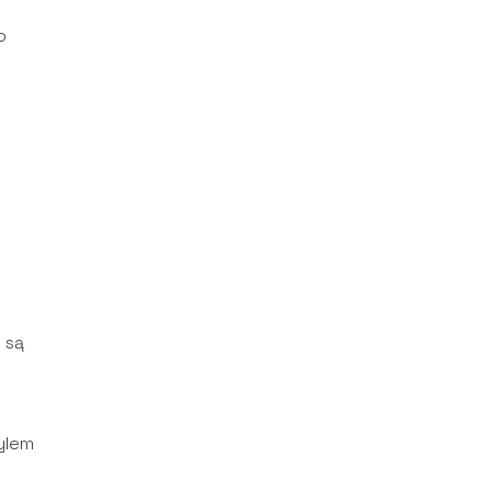
o
 są
ylem