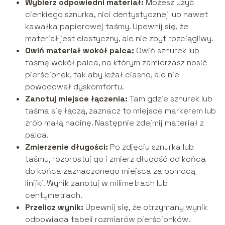
Wybierz odpowiedni materiał:
Możesz użyć
cienkiego sznurka, nici dentystycznej lub nawet
kawałka papierowej taśmy. Upewnij się, że
materiał jest elastyczny, ale nie zbyt rozciągliwy.
Owiń materiał wokół palca:
Owiń sznurek lub
taśmę wokół palca, na którym zamierzasz nosić
pierścionek, tak aby leżał ciasno, ale nie
powodował dyskomfortu.
Zanotuj miejsce łączenia:
Tam gdzie sznurek lub
taśma się łączą, zaznacz to miejsce markerem lub
zrób małą nacinę. Następnie zdejmij materiał z
palca.
Zmierzenie długości:
Po zdjęciu sznurka lub
taśmy, rozprostuj go i zmierz długość od końca
do końca zaznaczonego miejsca za pomocą
linijki. Wynik zanotuj w milimetrach lub
centymetrach.
Przelicz wynik:
Upewnij się, że otrzymany wynik
odpowiada tabeli rozmiarów pierścionków.