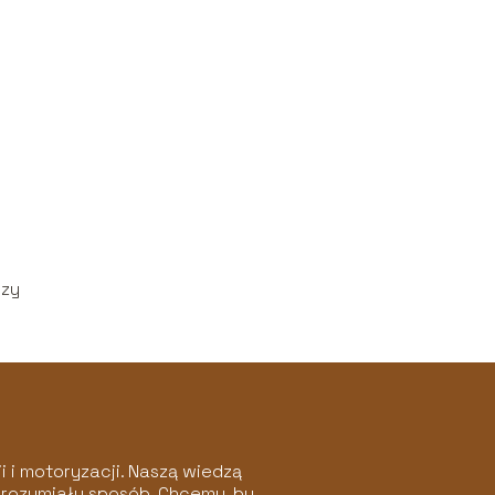
rzy
 i motoryzacji. Naszą wiedzą
 zrozumiały sposób. Chcemy, by