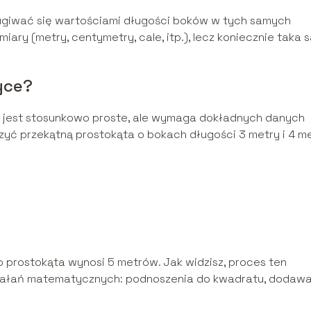
ugiwać się wartościami długości boków w tych samych
ary (metry, centymetry, cale, itp.), lecz koniecznie taka 
yce?
 jest stosunkowo proste, ale wymaga dokładnych danych
zyć przekątną prostokąta o bokach długości 3 metry i 4 me
 prostokąta wynosi 5 metrów. Jak widzisz, proces ten
iałań matematycznych: podnoszenia do kwadratu, dodawa