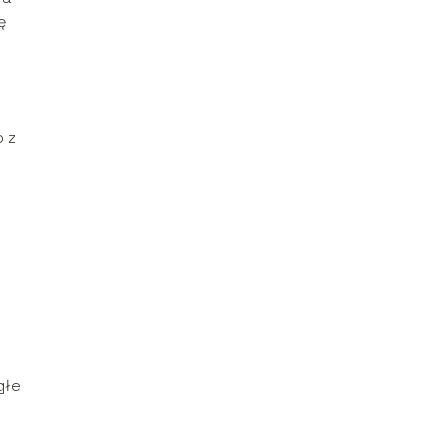
ę
 z
głe