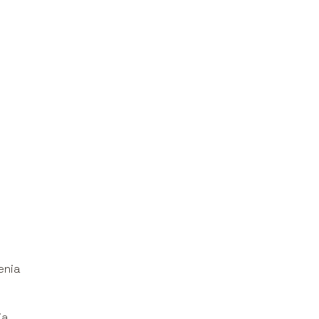
enia
ia