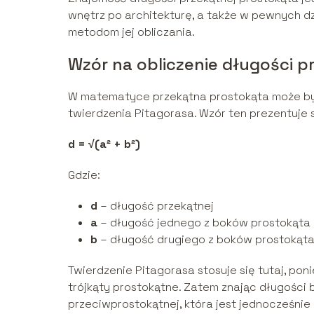
wnętrz po architekturę, a także w pewnych dzie
metodom jej obliczania.
Wzór na obliczenie długości p
W matematyce przekątna prostokąta może by
twierdzenia Pitagorasa. Wzór ten prezentuje 
d = √(a² + b²)
Gdzie:
d
– długość przekątnej
a
– długość jednego z boków prostokąta
b
– długość drugiego z boków prostokąt
Twierdzenie Pitagorasa stosuje się tutaj, po
trójkąty prostokątne. Zatem znając długości
przeciwprostokątnej, która jest jednocześnie