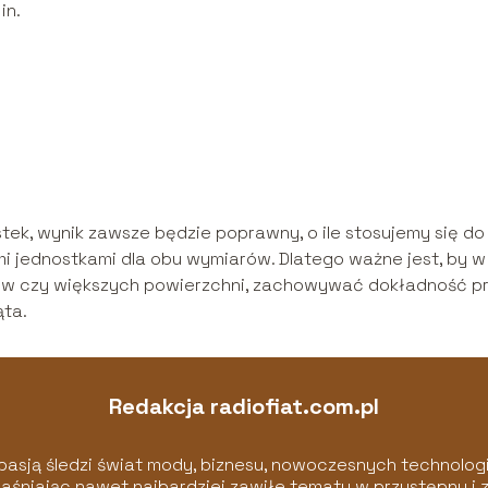
in.
ostek, wynik zawsze będzie poprawny, o ile stosujemy się do
i jednostkami dla obu wymiarów. Dlatego ważne jest, by w
ów czy większych powierzchni, zachowywać dokładność p
ta.
Redakcja radiofiat.com.pl
pasją śledzi świat mody, biznesu, nowoczesnych technologii
wyjaśniając nawet najbardziej zawiłe tematy w przystępny i