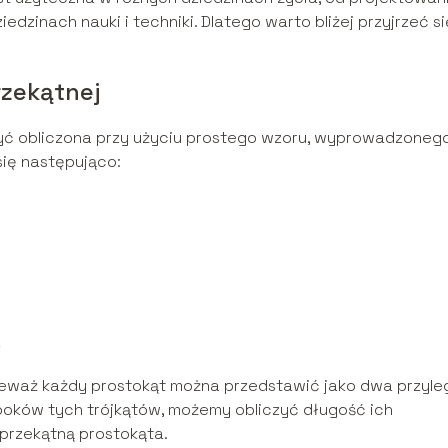
dzinach nauki i techniki. Dlatego warto bliżej przyjrzeć si
rzekątnej
ć obliczona przy użyciu prostego wzoru, wyprowadzonego
się następująco:
a
nieważ każdy prostokąt można przedstawić jako dwa przyle
 boków tych trójkątów, możemy obliczyć długość ich
 przekątną prostokąta.