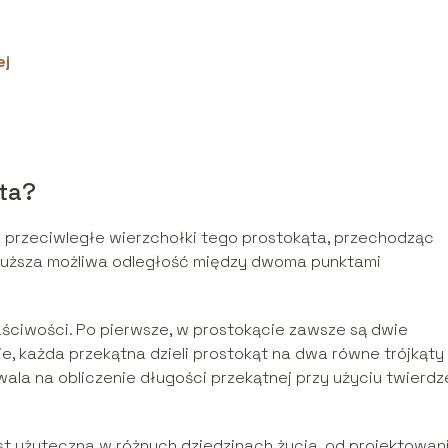
ej
ta?
wa przeciwległe wierzchołki tego prostokąta, przechodząc
jdłuższa możliwa odległość między dwoma punktami
aściwości. Po pierwsze, w prostokącie zawsze są dwie
e, każda przekątna dzieli prostokąt na dwa równe trójkąty
wala na obliczenie długości przekątnej przy użyciu twierdz
st użyteczna w różnych dziedzinach życia, od projektowan