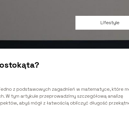
Lifestyle
rostokąta?
to jedno z podstawowych zagadnień w matematyce, które 
ch. W tym artykule przeprowadzimy szczegółową analizę
spektów, abyś mógł z łatwością obliczyć długość przekątn