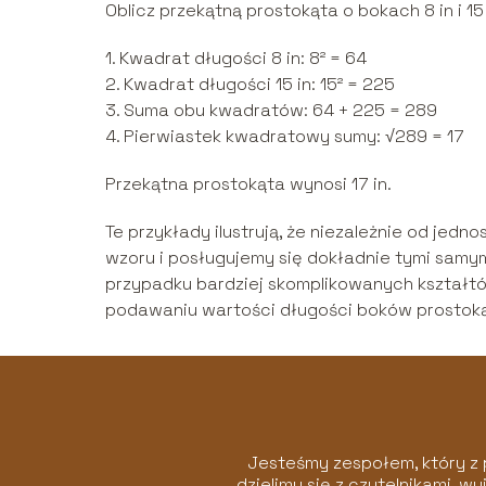
Oblicz przekątną prostokąta o bokach 8 in i 15 
1. Kwadrat długości 8 in: 8² = 64
2. Kwadrat długości 15 in: 15² = 225
3. Suma obu kwadratów: 64 + 225 = 289
4. Pierwiastek kwadratowy sumy: √289 = 17
Przekątna prostokąta wynosi 17 in.
Te przykłady ilustrują, że niezależnie od jedn
wzoru i posługujemy się dokładnie tymi samym
przypadku bardziej skomplikowanych kształt
podawaniu wartości długości boków prostoką
Jesteśmy zespołem, który z 
dzielimy się z czytelnikami, 