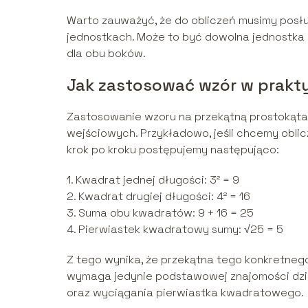
Warto zauważyć, że do obliczeń musimy posł
jednostkach. Może to być dowolna jednostka mi
dla obu boków.
Jak zastosować wzór w prakt
Zastosowanie wzoru na przekątną prostokąta
wejściowych. Przykładowo, jeśli chcemy oblic
krok po kroku postępujemy następująco:
1. Kwadrat jednej długości: 3² = 9
2. Kwadrat drugiej długości: 4² = 16
3. Suma obu kwadratów: 9 + 16 = 25
4. Pierwiastek kwadratowy sumy: √25 = 5
Z tego wynika, że przekątna tego konkretnego
wymaga jedynie podstawowej znajomości dz
oraz wyciągania pierwiastka kwadratowego.