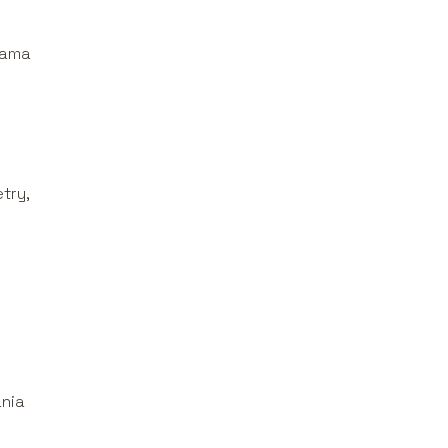
sama
try,
nia