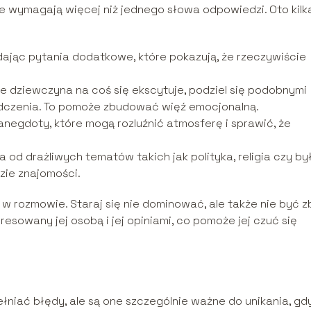
e wymagają więcej niż jednego słowa odpowiedzi. Oto kilk
dając pytania dodatkowe, które pokazują, że rzeczywiście
że dziewczyna na coś się ekscytuje, podziel się podobnymi
dczenia. To pomoże zbudować więź emocjonalną.
negdoty, które mogą rozluźnić atmosferę i sprawić, że
a od drażliwych tematów takich jak polityka, religia czy by
zie znajomości.
 rozmowie. Staraj się nie dominować, ale także nie być z
esowany jej osobą i jej opiniami, co pomoże jej czuć się
łniać błędy, ale są one szczególnie ważne do unikania, gd