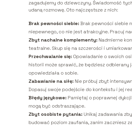
zagadujemy do dziewczyny. Świadomość tych 
udaną rozmowę. Oto najczęstsze z nich:
Brak pewności siebie:
Brak pewności siebie 
niepewnego, co nie jest atrakcyjne. Pracuj 
Zbyt nachalne komplementy:
Nadmierne kom
teatralne. Skup się na szczerości i umiarkowan
Przechwalanie się:
Opowiadanie o swoich osią
historii może sprawić, że będziesz odbierany 
opowiedziała o sobie.
Zabawianie na siłę:
Nie próbuj zbyt intensywni
Dopasuj swoje podejście do kontekstu i jej rea
Błędy językowe:
Pamiętaj o poprawnej dykcj
mogą być odstraszające.
Zbyt osobiste pytania:
Unikaj zadawania zby
budować poziom zaufania, zanim zaczniesz za