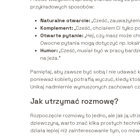
przykładowych sposobów:
Naturalne otwarcie:
„Cześć, zauważyłem C
Komplement:
„Cześć, chciałem Ci tylko p
Otwarte pytanie:
„Hej, czy masz może ch
Owocne pytania mogą dotyczyć np. lokaln
Humor:
„Cześć, musiał być w pracy bardzo
na jeża.”
Pamiętaj, aby zawsze być sobą i nie udawać k
ponieważ kobiety potrafią wyczuć, kiedy ktoś 
Unikaj nadmiernie wymuszonych zachowań czy
Jak utrzymać rozmowę?
Rozpoczęcie rozmowy to jedno, ale jak ją ut
dziewczyną, warto znać kilka prostych techni
działa lepiej niż zainteresowanie tym, co mó