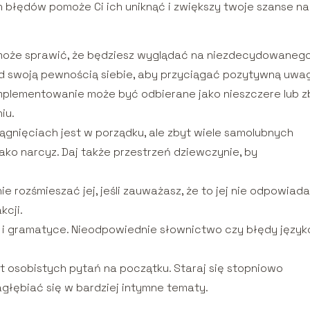
błędów pomoże Ci ich uniknąć i zwiększy twoje szanse na
może sprawić, że będziesz wyglądać na niezdecydowanego
nad swoją pewnością siebie, aby przyciągać pozytywną uwa
plementowanie może być odbierane jako nieszczere lub z
iu.
gnięciach jest w porządku, ale zbyt wiele samolubnych
jako narcyz. Daj także przestrzeń dziewczynie, by
e rozśmieszać jej, jeśli zauważasz, że to jej nie odpowiada
kcji.
i i gramatyce. Nieodpowiednie słownictwo czy błędy języ
t osobistych pytań na początku. Staraj się stopniowo
głębiać się w bardziej intymne tematy.