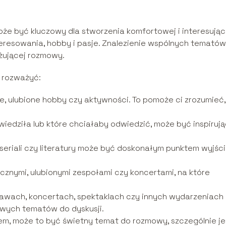
 być kluczowy dla stworzenia komfortowej i interesując
resowania, hobby i pasje. Znalezienie wspólnych tematów
ażującej rozmowy.
o rozważyć:
je, ulubione hobby czy aktywności. To pomoże ci zrozumieć,
edziła lub które chciałaby odwiedzić, może być inspirują
seriali czy literatury może być doskonałym punktem wyjśc
cznymi, ulubionymi zespołami czy koncertami, na które
wach, koncertach, spektaklach czy innych wydarzeniach
awych tematów do dyskusji.
tem, może to być świetny temat do rozmowy, szczególnie jeś