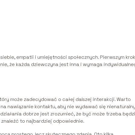
ebie, empatii i umiejętności społecznych. Pierwszym kro
enie, że każda dziewczyna jest inna i wymaga indywidualn
óry może zadecydować o całej dalszej interakcji. Warto
 na nawiązanie kontaktu, aby nie wydawać się nienaturaln
działania dobrze jest zrozumieć, że być może trzeba będz
znaleźć to najbardziej odpowiednie.
ocą prostego, lecz skutecznego zdania. Oto kilka