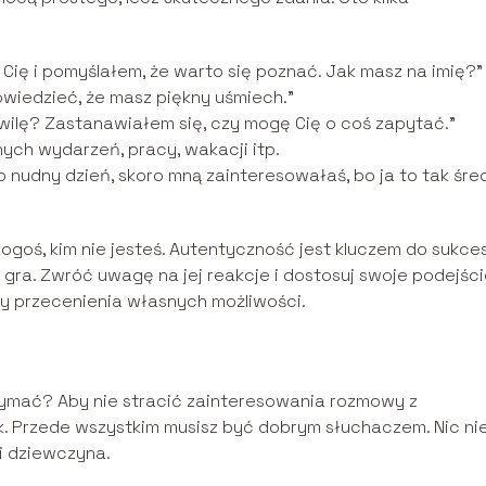
ię i pomyślałem, że warto się poznać. Jak masz na imię?”
owiedzieć, że masz piękny uśmiech.”
wilę? Zastanawiałem się, czy mogę Cię o coś zapytać.”
ych wydarzeń, pracy, wakacji itp.
 nudny dzień, skoro mną zainteresowałaś, bo ja to tak śre
ogoś, kim nie jesteś. Autentyczność jest kluczem do sukces
gra. Zwróć uwagę na jej reakcje i dostosuj swoje podejści
 przecenienia własnych możliwości.
rzymać? Aby nie stracić zainteresowania rozmowy z
k. Przede wszystkim musisz być dobrym słuchaczem. Nic ni
wi dziewczyna.