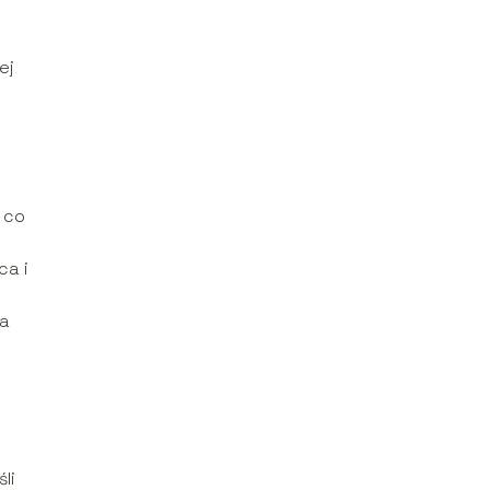
ej
 co
ca i
ia
li