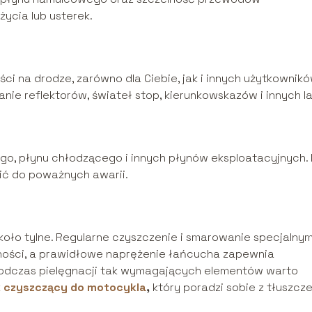
ycia lub usterek.
ci na drodze, zarówno dla Ciebie, jak i innych użytkownik
nie reflektorów, świateł stop, kierunkowskazów i innych l
go, płynu chłodzącego i innych płynów eksploatacyjnych. 
ić do poważnych awarii.
oło tylne. Regularne czyszczenie i smarowanie specjalnym
zności, a prawidłowe naprężenie łańcucha zapewnia
Podczas pielęgnacji tak wymagających elementów warto
 czyszczący do motocykla
,
który poradzi sobie z tłuszcze