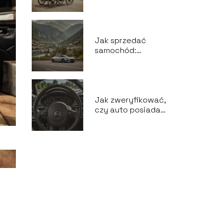
samochód? Historia
motoryzacji
Jak sprzedać
samochód:
Praktyczne porady
Jak zweryfikować,
czy auto posiada
ważny przegląd:
Ekspresowe
sprawdzenie w
internecie