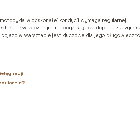
 motocykla w doskonałej kondycji wymaga regularnej
y jesteś doświadczonym motocyklistą, czy dopiero zaczynas
 pojazd w warsztacie jest kluczowe dla jego długowiecznoś
elęgnacji
egularnie?