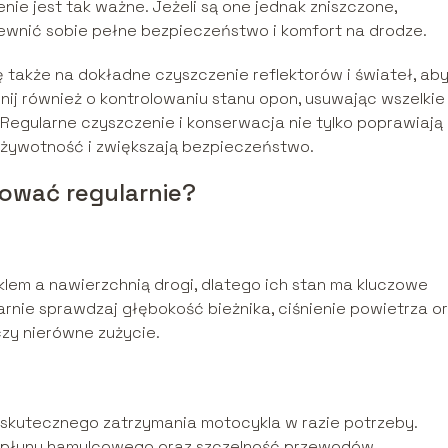
nie jest tak ważne. Jeżeli są one jednak zniszczone,
ewnić sobie pełne bezpieczeństwo i komfort na drodze.
także na dokładne czyszczenie reflektorów i świateł, ab
j również o kontrolowaniu stanu opon, usuwając wszelkie
 Regularne czyszczenie i konserwacja nie tylko poprawiają
o żywotność i zwiększają bezpieczeństwo.
ować regularnie?
lem a nawierzchnią drogi, dlatego ich stan ma kluczowe
arnie sprawdzaj głębokość bieżnika, ciśnienie powietrza o
czy nierówne zużycie.
 skutecznego zatrzymania motocykla w razie potrzeby.
m płynu hamulcowego oraz szczelność przewodów